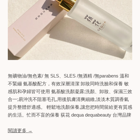
無礦物油/無色素/ 無 SLS、SLES /無酒精 /無parabens 溫和
不緊繃 氨基酸配方，有效深層清潔 卸妝同時洗臉和保養 敏
感肌和孕婦皆可使用 氨基酸洗顏凝露;洗顏、卸妝、保濕三效
合一;易沖洗不阻塞毛孔,用後肌膚清爽細緻,淡淡木質調香氣
提升整體舒適感。 輕鬆地洗顏保養,讓您把時間留給更有質感
的生活。​ 忙而不盲的保養 荻花 dequa dequabeauty 台灣品牌
閱讀更多 →