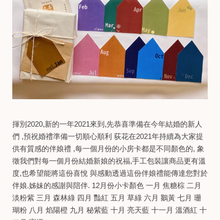
揮別2020,新的一年2021來到,先恭喜準備在今年結婚的新人
們 ,預祝婚禮準備一切順心順利 荻花在2021年持續為大家提
供有質感的伴娘禮 ,每一個月份的小房卡都是不同顏色的, 象
徵我們對每一個月份結婚新娘的祝福,手工包裝讓商品更有溫
度,也希望能將這份喜悅 與感動透過這份伴娘禮能傳達您對於
伴娘.姊妹的感謝與陪伴. 12月份小卡顏色 一月 焦糖棕 二月
淡粉紫 三月 森林綠 四月 豔紅 五月 草綠 六月 鵝黃 七月 珊
瑚粉 八月 焰陽橙 九月 秘紫藍 十月 亮天藍 十一月 溫酒紅 十