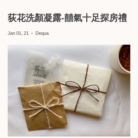
荻花洗顏凝露-囍氣十足探房禮
Jan 01, 21
Dequa
•