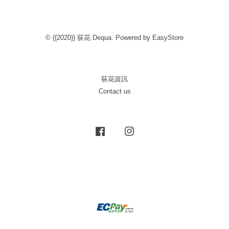
© {{2020}} 荻花 Dequa. Powered by
EasyStore
荻花資訊
Contact us
Facebook
Instagram