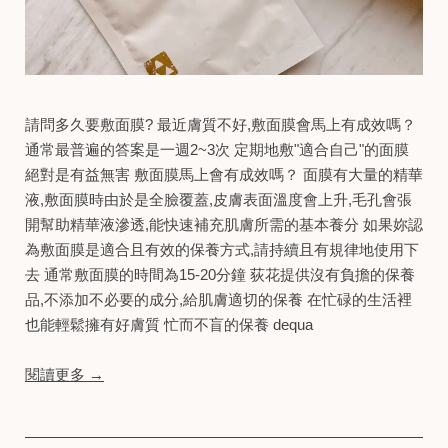
請問多久要敷面膜? 最近膚質不好,敷面膜會馬上有成效嗎？
通常最普遍的答案是一週2~3次 定期地敷"適合自己"的面膜
絕對是有益無害 敷面膜馬上會有成效嗎？ 面膜有大量的精華
液,敷面膜時由於是全臉覆蓋,皮膚表面溫度會上升,毛孔會張
開幫助精華液滲透,能快速補充肌膚所需的基本養分 如果妳認
為敷面膜是適合且有效的保養方式,請持續且有規律地使用下
去 通常敷面膜的時間為15-20分鐘 荻花提供沒有負擔的保養
品,不添加不必要的成分,給肌膚適切的保養 在忙碌的生活裡
也能輕鬆擁有好膚質 忙而不盲的保養 dequa
閱讀更多 →