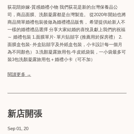
荻花陪妳嫁-質感婚禮小物 我們荻花是新的台灣保養品公
司，商品面膜、洗顏凝露都是台灣製造。 從2020年開始也將
商品簡單婚禮包裝後做為婚禮禮品販售， 希望提供給新人不
一樣的婚禮禮品選擇 分享大家結婚的喜悅及獻上我們的祝福
～ 婚禮包裝 1.面膜單片- 單片貼囍字 (推薦用於探房禮） 2.
面膜盒包裝- 外盒貼囍字及外紙盒包裝，小卡設計每一個月
為不同顏色） 3.洗顏凝露旅用包-牛皮紙袋裝，一小袋最多可
裝3包洗顏凝露旅用包＋婚禮小卡（可不加）
閱讀更多 →
新店開張
Sep 01, 20