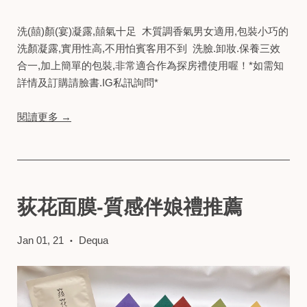
洗(囍)顏(宴)凝露,囍氣十足 木質調香氣男女適用,包裝小巧的
洗顏凝露,實用性高,不用怕賓客用不到 洗臉.卸妝.保養三效
合一,加上簡單的包裝,非常適合作為探房禮使用喔！*如需知
詳情及訂購請臉書.IG私訊詢問*
閱讀更多 →
荻花面膜-質感伴娘禮推薦
Jan 01, 21
Dequa
•