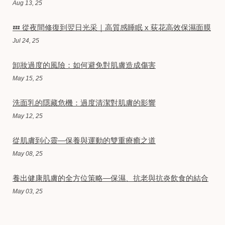
Aug 13, 25
💤 從夜間修復到翌日光采｜高質感睡眠 x 荻花高效保濕面膜
Jul 24, 25
卸妝過度的風險：如何避免對肌膚造成傷害
May 15, 25
洗面乳的隱藏危機：過度清潔對肌膚的影響
May 12, 25
從肌膚到心靈—保養與運動的雙重療癒之道
May 08, 25
養出健康肌膚的全方位策略—保濕、抗老與抗炎飲食的結合
May 03, 25