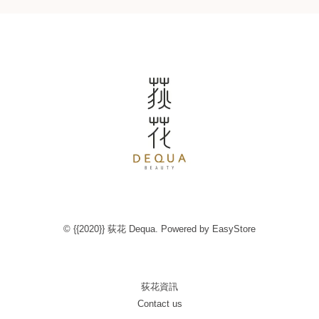
© {{2020}} 荻花 Dequa. Powered by
EasyStore
荻花資訊
Contact us