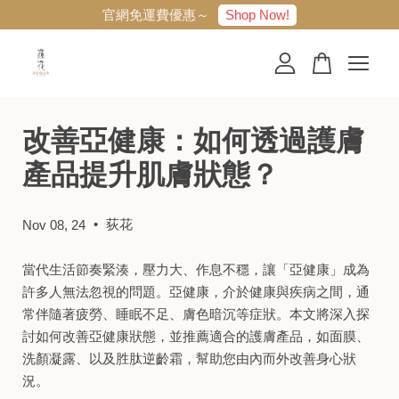
Shop Now!
官網免運費優惠～
您的購物車目前還是空的。
改善亞健康：如何透過護膚
繼續購物
產品提升肌膚狀態？
•
荻花
Nov 08, 24
當代生活節奏緊湊，壓力大、作息不穩，讓「亞健康」成為
許多人無法忽視的問題。亞健康，介於健康與疾病之間，通
常伴隨著疲勞、睡眠不足、膚色暗沉等症狀。本文將深入探
討如何改善亞健康狀態，並推薦適合的護膚產品，如面膜、
洗顏凝露、以及胜肽逆齡霜，幫助您由內而外改善身心狀
況。